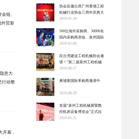
协会应邀出席广州黄埔工程
机械行业协会三周年庆典大
资金链、
会
2019-01-10
稳外贸新
500位海外采购商、30000名
国内采购商亲临…泉州国际
工程机械展今年5月开幕
2019-02-04
应台湾建设工程机械协会邀
请！“第二届泉州工程机械
宝龙展”莅临宝岛台湾进行
2019-08-17
全隐患大
推介邀请
柬埔寨国际釆购商邀请中
坚行动整
2019-08-29
首届“泉州工程机械展暨数
控机床设备博览会”正式拉
开序幕
2019-05-21
盛大开幕，