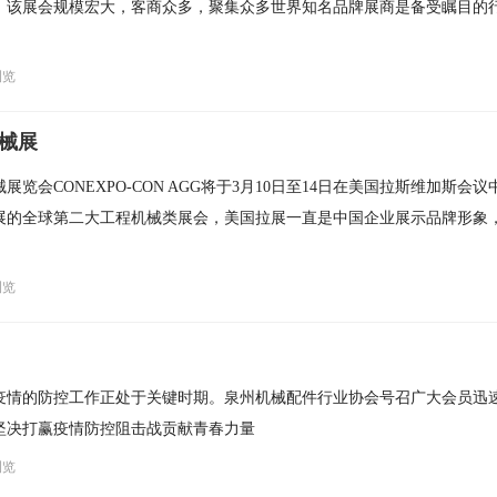
，该展会规模宏大，客商众多，聚集众多世界知名品牌展商是备受瞩目的
浏览
械展
展览会CONEXPO-CON AGG将于3月10日至14日在美国拉斯维加斯会
展的全球第二大工程机械类展会，美国拉展一直是中国企业展示品牌形象
浏览
疫情的防控工作正处于关键时期。泉州机械配件行业协会号召广大会员迅
坚决打赢疫情防控阻击战贡献青春力量
浏览