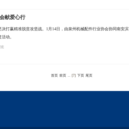
协会献爱心行
坚决打赢精准脱贫攻坚战。1月14日，由泉州机械配件行业协会协同南安
贫活动。
浏览
首页
前页
...
[7]
下页
尾页