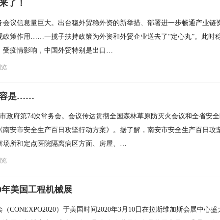
措来了！
务会议信息量巨大。出台稳外贸稳外资的新举措、部署进一步畅通产业链
现政策作用……一揽子扶持政策为外资和外贸企业送去了“定心丸”。此时
，受疫情影响，中国外贸特别是出口…
浏览
容是……
开市政府第74次常务会。会议传达贯彻全国森林草原防灭火会议和全省安
《南安市安全生产百日攻坚行动方案》。据了解，南安市安全生产百日攻
察场所和定点医院隔离病区方面、房屋、…
浏览
20年美国工程机械展
（CONEXPO2020）于美国时间2020年3月10日在拉斯维加斯会展中心