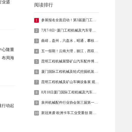
行业盛
阅读排行
参展报名全面启动！第3届厦门工程机械及轮式挖掘机展｜厦门国际重型卡车配件博览会定档2025年7月18-20日
1
7月7-9日<厦门工程机械及汽车零部件展暨轮式挖掘机装备博览会>在厦门国际会展中心举办
2
曲靖，盘州，六盘水，昭通，攀枝花市工程机械市场，6月22日昆明工程机械展暨旷山汽车配件愽览会继续深入宣传推广。
3
议中心隆重
五一假期！云南大理，丽江，西双版纳等地游客挤爆！
4
，布局海
昆明工程机械展暨矿山汽车配件博览会前往云南各地州宣传推广。
5
厦门国际工程机械及轮式挖掘机装备博览会在厦门国际会展中心隆重开幕
6
昆明工程机械及矿山车辆设备展 观众3天免费酒店登记中
7
8月18日厦门国际工程机械及汽车零部件展欢迎您！
8
泉州机械配件行业协会第三届第一次会员大会
9
速行动起
新冠来袭 欧洲卡车工业受重创 斯堪尼亚、曼恩、沃尔沃、依维柯、DAF相继宣布停工或减产
10