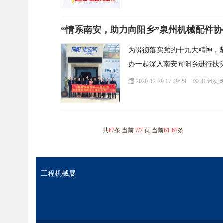
“情系南安，助力向阳乡”泉州机械配件
为贯彻落实党的十九大精神，
办一起深入南安向阳乡进行扶
2020-12-29 17:49:29
3156次
共
67
条,当前
7/7
页,当前
61-67
条
工程机械展